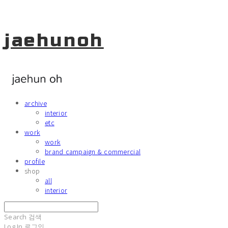
jaehunoh
archive
interior
etc
work
work
brand campaign & commercial
profile
shop
all
interior
Search
검색
Log In
로그인