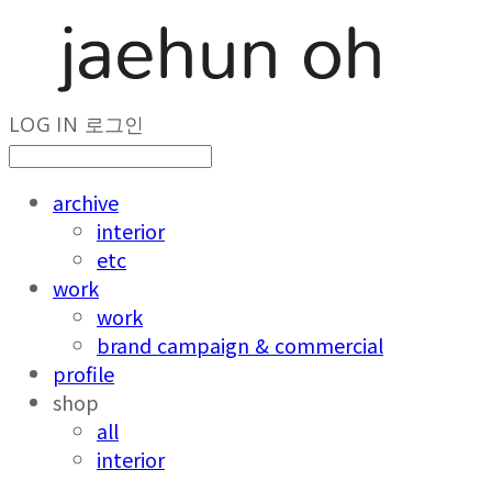
LOG IN
로그인
archive
interior
etc
work
work
brand campaign & commercial
profile
shop
all
interior