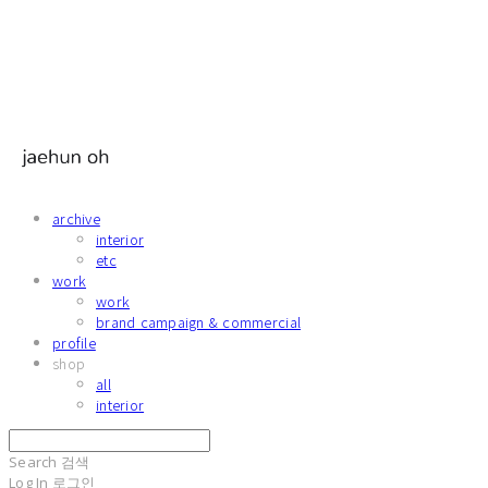
archive
interior
etc
work
work
brand campaign & commercial
profile
shop
all
interior
Search
검색
Log In
로그인