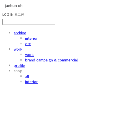
LOG IN
로그인
archive
interior
etc
work
work
brand campaign & commercial
profile
shop
all
interior