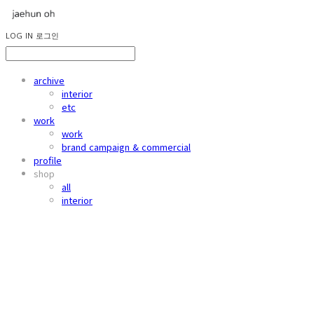
LOG IN
로그인
archive
interior
etc
work
work
brand campaign & commercial
profile
shop
all
interior