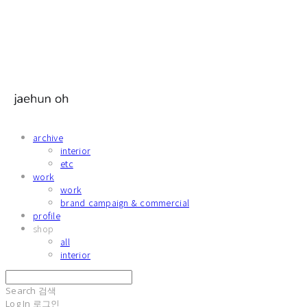
archive
interior
etc
work
work
brand campaign & commercial
profile
shop
all
interior
Search
검색
Log In
로그인