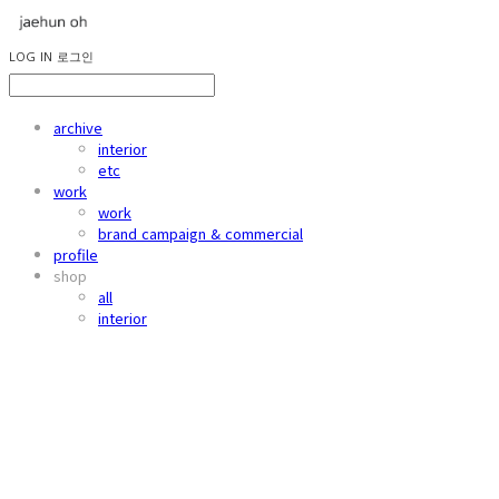
LOG IN
로그인
archive
interior
etc
work
work
brand campaign & commercial
profile
shop
all
interior