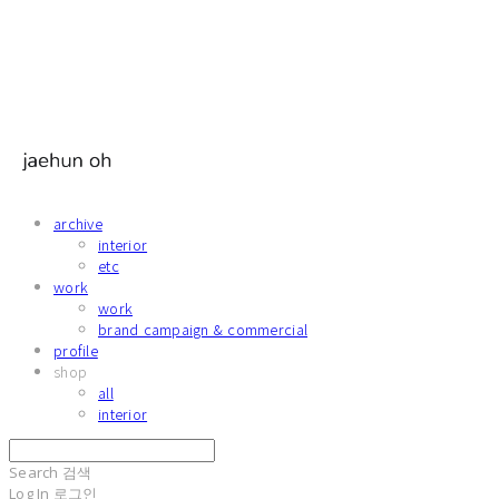
archive
interior
etc
work
work
brand campaign & commercial
profile
shop
all
interior
Search
검색
Log In
로그인