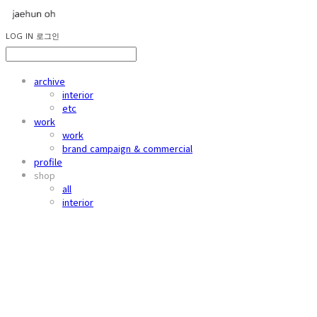
LOG IN
로그인
archive
interior
etc
work
work
brand campaign & commercial
profile
shop
all
interior