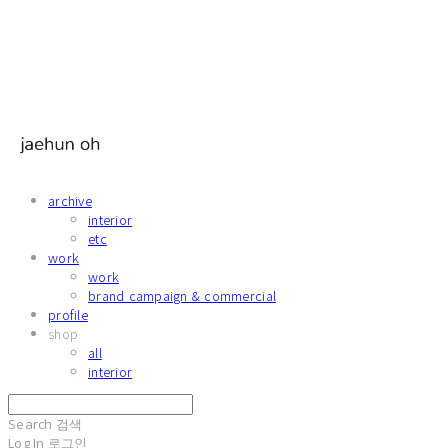
archive
interior
etc
work
work
brand campaign & commercial
profile
shop
all
interior
Search
검색
Log In
로그인