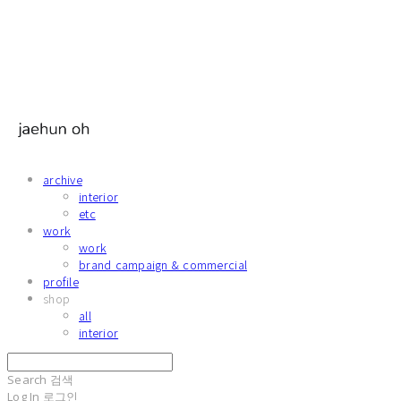
archive
interior
etc
work
work
brand campaign & commercial
profile
shop
all
interior
Search
검색
Log In
로그인