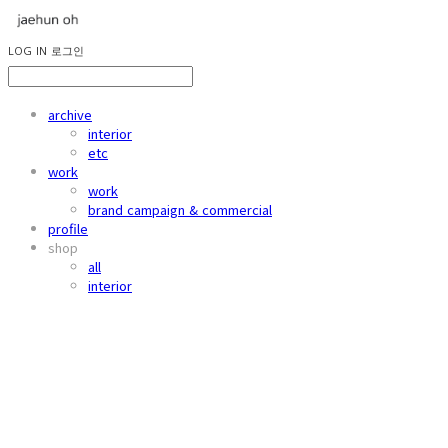
LOG IN
로그인
archive
interior
etc
work
work
brand campaign & commercial
profile
shop
all
interior