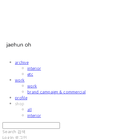
archive
interior
etc
work
work
brand campaign & commercial
profile
shop
all
interior
Search
검색
Log In
로그인