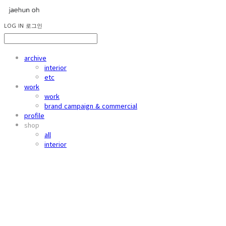
LOG IN
로그인
archive
interior
etc
work
work
brand campaign & commercial
profile
shop
all
interior