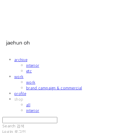
archive
interior
etc
work
work
brand campaign & commercial
profile
shop
all
interior
Search
검색
Log In
로그인