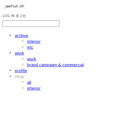
LOG IN
로그인
archive
interior
etc
work
work
brand campaign & commercial
profile
shop
all
interior