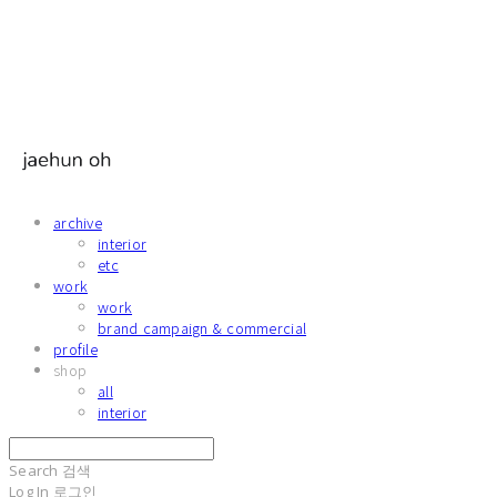
archive
interior
etc
work
work
brand campaign & commercial
profile
shop
all
interior
Search
검색
Log In
로그인