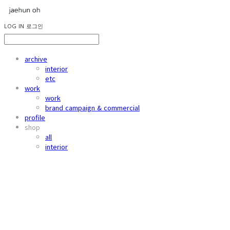
LOG IN
로그인
archive
interior
etc
work
work
brand campaign & commercial
profile
shop
all
interior