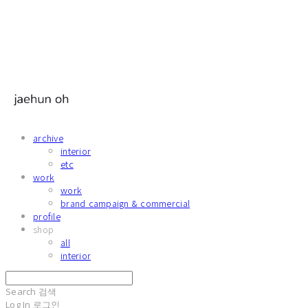
archive
interior
etc
work
work
brand campaign & commercial
profile
shop
all
interior
Search
검색
Log In
로그인