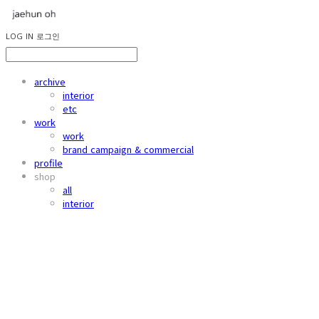
LOG IN
로그인
archive
interior
etc
work
work
brand campaign & commercial
profile
shop
all
interior