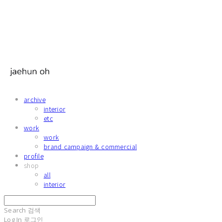
archive
interior
etc
work
work
brand campaign & commercial
profile
shop
all
interior
Search
검색
Log In
로그인