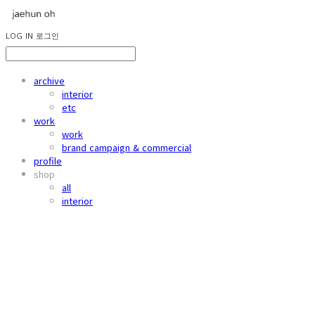
LOG IN
로그인
archive
interior
etc
work
work
brand campaign & commercial
profile
shop
all
interior