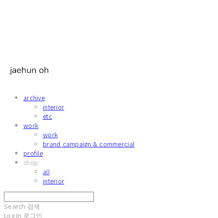
archive
interior
etc
work
work
brand campaign & commercial
profile
shop
all
interior
Search
검색
Log In
로그인