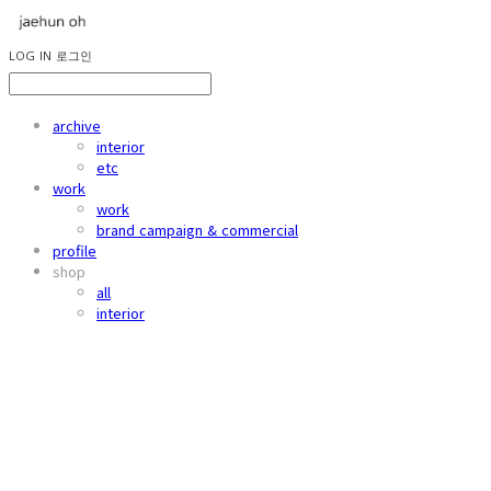
LOG IN
로그인
archive
interior
etc
work
work
brand campaign & commercial
profile
shop
all
interior