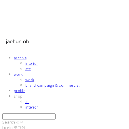
archive
interior
etc
work
work
brand campaign & commercial
profile
shop
all
interior
Search
검색
Log In
로그인