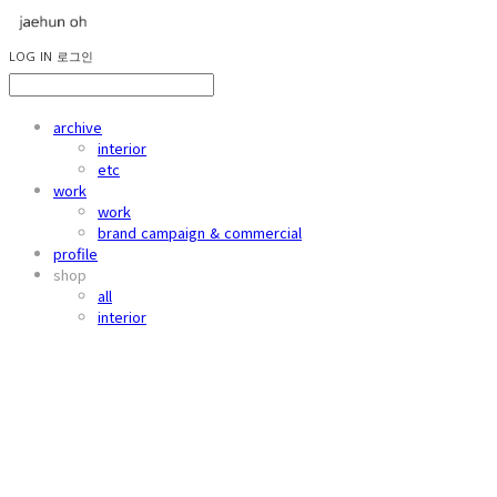
LOG IN
로그인
archive
interior
etc
work
work
brand campaign & commercial
profile
shop
all
interior