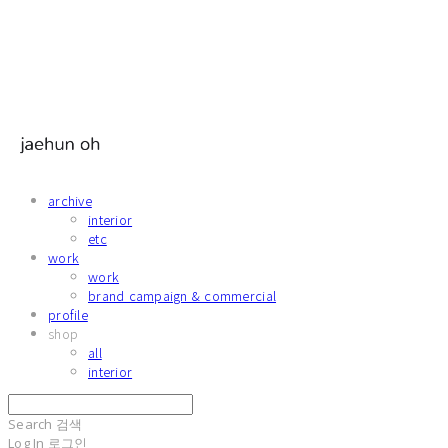
archive
interior
etc
work
work
brand campaign & commercial
profile
shop
all
interior
Search
검색
Log In
로그인