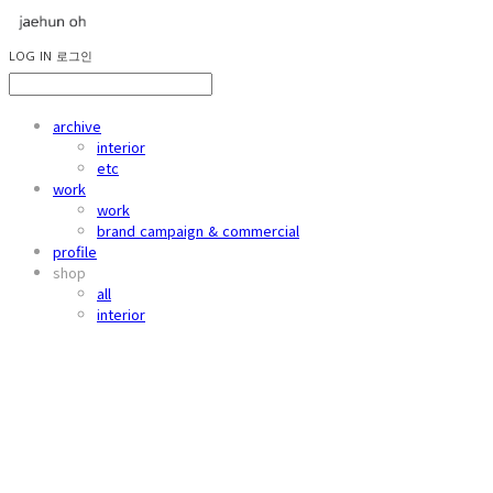
LOG IN
로그인
archive
interior
etc
work
work
brand campaign & commercial
profile
shop
all
interior