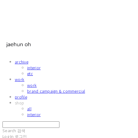
archive
interior
etc
work
work
brand campaign & commercial
profile
shop
all
interior
Search
검색
Log In
로그인