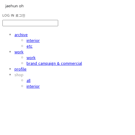
LOG IN
로그인
archive
interior
etc
work
work
brand campaign & commercial
profile
shop
all
interior