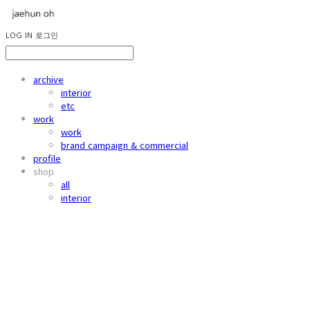
LOG IN
로그인
archive
interior
etc
work
work
brand campaign & commercial
profile
shop
all
interior