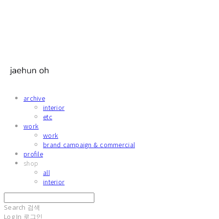
archive
interior
etc
work
work
brand campaign & commercial
profile
shop
all
interior
Search
검색
Log In
로그인